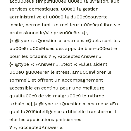
accu00e8s simplifiu00e9 u00e0 la livraison, aux
services domestiques, u00e0 la gestion
administrative et u00e0 la du00e9couverte
locale, permettant un meilleur u00e9quilibre vie
professionnelle/vie privu00e9e. »}},
{« @type »: »Question », »name »: »Quels sont les
bu00e9nu00e9fices des apps de bien-u00eatre
pour les citadins ? », »acceptedAnswer »:
{« @type »: »Answer », »text »: »Elles aident
u00e0 gu00e9rer le stress, amu00e9liorer le
sommeil, et offrent un accompagnement
accessible en continu pour une meilleure
qualitu00e9 de vie malgru00e9 le rythme
urbain. »}},{« @type »: »Question », »name »: »En
quoi lu2019intelligence artificielle transforme-t-
elle les applications parisiennes
? », »acceptedAnswer »: