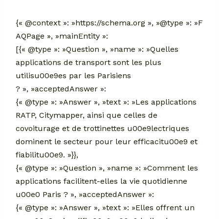
{« @context »: »https://schema.org », »@type »: »F
AQPage », »mainEntity »:
[{« @type »: »Question », »name »: »Quelles
applications de transport sont les plus
utilisu00e9es par les Parisiens
? », »acceptedAnswer »:
{« @type »: »Answer », »text »: »Les applications
RATP, Citymapper, ainsi que celles de
covoiturage et de trottinettes u00e9lectriques
dominent le secteur pour leur efficacitu00e9 et
fiabilitu00e9. »}},
{« @type »: »Question », »name »: »Comment les
applications facilitent-elles la vie quotidienne
u00e0 Paris ? », »acceptedAnswer »:
{« @type »: »Answer », »text »: »Elles offrent un