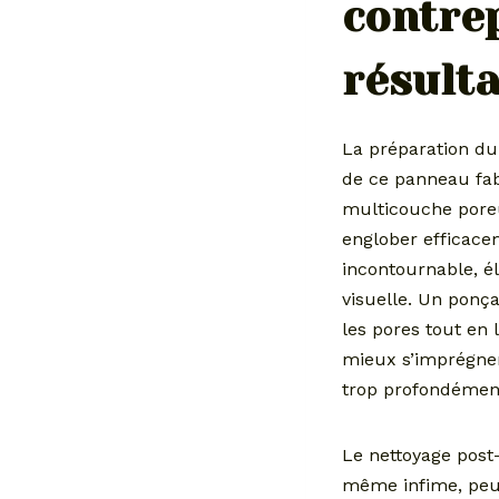
contrep
résulta
La préparation du
de ce panneau fabr
multicouche poreu
englober efficace
incontournable, él
visuelle. Un ponça
les pores tout en 
mieux s’imprégner 
trop profondément 
Le nettoyage post
même infime, peut 