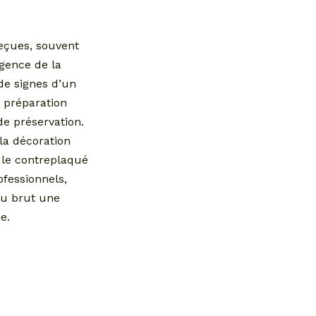
reçues, souvent
igence de la
de signes d’un
 préparation
e préservation.
la décoration
e le contreplaqué
fessionnels,
iau brut une
e.