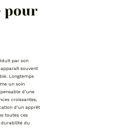
e pour
éduit par son
u apparait souvent
able. Longtemps
ame un soin
ispensable d’une
nces croissantes,
ication d’un apprêt
ns toutes ces
 durabilité du