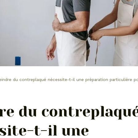
eindre du contreplaqué nécessite-t-il une préparation particulière p
re du contreplaqu
site-t-il une