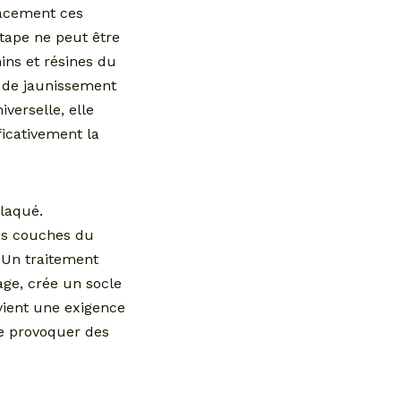
cacement ces
 étape ne peut être
ins et résines du
 de jaunissement
verselle, elle
ficativement la
plaqué.
les couches du
 Un traitement
age, crée un socle
evient une exigence
 de provoquer des