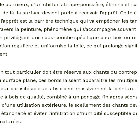
 ou mieux, d’un chiffon attrape-poussière, élimine effi
r de là, la surface devient prête à recevoir l’apprêt. Cette
l’apprêt est la barrière technique qui va empêcher les tan
travers la peinture, phénomène qui s’accompagne souvent
 privilégiant une sous-couche spécifique pour bois ou uni
ion régulière et uniformise la toile, ce qui prolonge signi
ent.
on tout particulier doit être réservé aux chants du contre
a surface plane, ces bords laissent apparaître les multip
leur porosité accrue, absorbent massivement la peinture.
te à bois de qualité, combiné à un ponçage fin après séch
s d’une utilisation extérieure, le scellement des chants d
 étanchéité et éviter l’infiltration d’humidité susceptible
maturées.