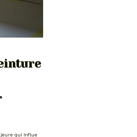
einture
r
jeure qui influe