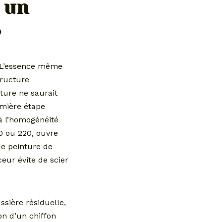
 un
?
. L’essence même
tructure
ture ne saurait
emière étape
 à l’homogénéité
80 ou 220, ouvre
de peinture de
eur évite de scier
sière résiduelle,
on d’un chiffon