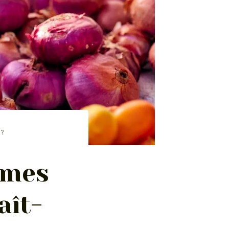
 ?
umes
aît-