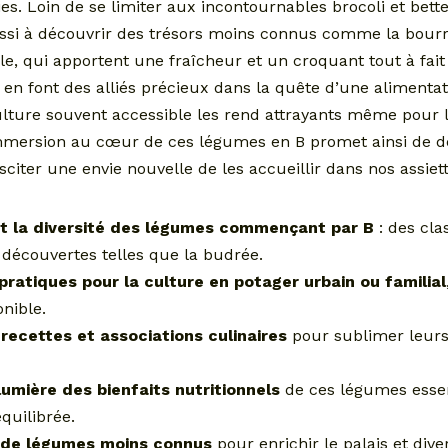
ies. Loin de se limiter aux incontournables brocoli et bette
aussi à découvrir des trésors moins connus comme la bour
, qui apportent une fraîcheur et un croquant tout à fait
s en font des alliés précieux dans la quête d’une alimentat
ulture souvent accessible les rend attrayants même pour l
mersion au cœur de ces légumes en B promet ainsi de dé
sciter une envie nouvelle de les accueillir dans nos assiett
et la diversité des légumes commençant par B
: des cl
 découvertes telles que la budrée.
pratiques pour la culture en potager urbain ou familial
nible.
recettes et associations culinaires
pour sublimer leurs
umière des bienfaits nutritionnels
de ces légumes essen
quilibrée.
n de légumes moins connus
pour enrichir le palais et diver