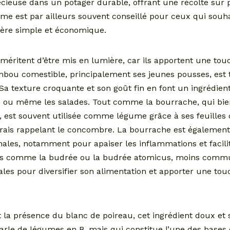
cieuse dans un potager durable, offrant une récolte sur 
me est par ailleurs souvent conseillé pour ceux qui souh
ère simple et économique.
méritent d’être mis en lumière, car ils apportent une tou
bou comestible, principalement ses jeunes pousses, est t
 Sa texture croquante et son goût fin en font un ingrédien
s ou même les salades. Tout comme la bourrache, qui bie
 est souvent utilisée comme légume grâce à ses feuilles
rais rappelant le concombre. La bourrache est égalemen
ales, notamment pour apaiser les inflammations et facilite
es comme la budrée ou la budrée atomicus, moins commu
nales pour diversifier son alimentation et apporter une t
 la présence du blanc de poireau, cet ingrédient doux et 
parle de légumes en B, mais qui constitue l’une des bases 