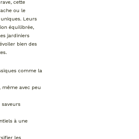
rave, cette
rache ou le
 uniques. Leurs
ion équilibrée,
es jardiniers
voiler bien des
es.
assiques comme la
, même avec peu
 saveurs
tiels à une
sifier les