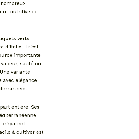
de nombreux
eur nutritive de
uquets verts
’Italie, il s’est
source importante
: vapeur, sauté ou
 Une variante
re avec élégance
iterranéens.
part entière. Ses
 méditerranéenne
e préparent
cile à cultiver est