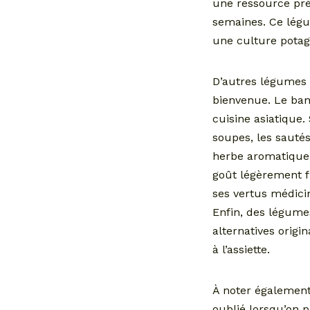
une ressource pré
semaines. Ce légu
une culture potag
D’autres légumes 
bienvenue. Le bam
cuisine asiatique.
soupes, les sauté
herbe aromatique,
goût légèrement f
ses vertus médicin
Enfin, des légum
alternatives origi
à l’assiette.
À noter également
oublié lorsqu’on 