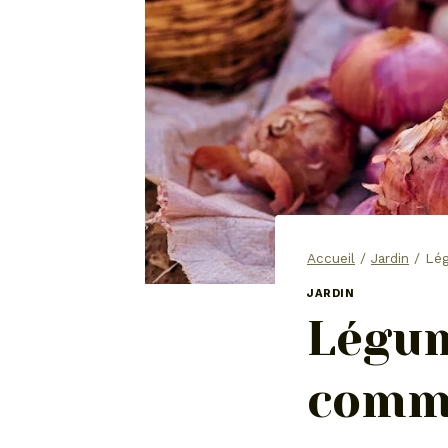
Accueil
/
Jardin
/
Lég
JARDIN
Légum
comme