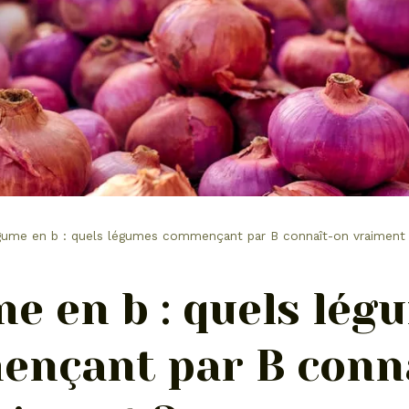
ume en b : quels légumes commençant par B connaît-on vraiment
e en b : quels lég
nçant par B conn