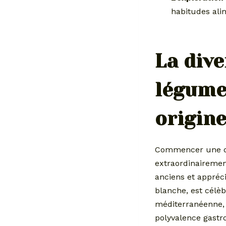
habitudes ali
La dive
légumes
origine
Commencer une déc
extraordinairement
anciens et appréc
blanche, est célèb
méditerranéenne, 
polyvalence gastr