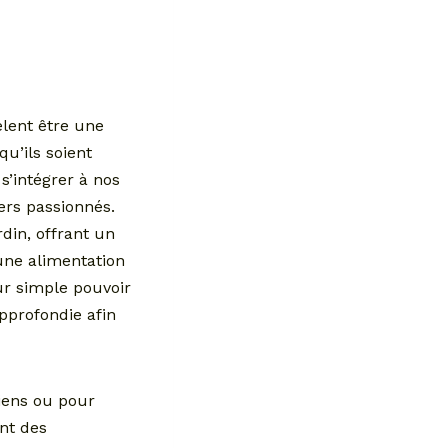
èlent être une
qu’ils soient
s’intégrer à nos
iers passionnés.
din, offrant un
une alimentation
ur simple pouvoir
approfondie afin
diens ou pour
ent des