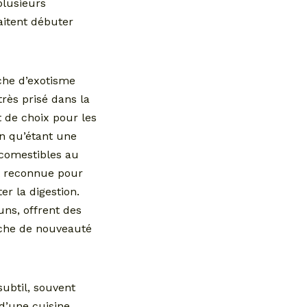
plusieurs
aitent débuter
che d’exotisme
rès prisé dans la
t de choix pour les
n qu’étant une
 comestibles au
t reconnue pour
r la digestion.
ns, offrent des
ouche de nouveauté
subtil, souvent
d’une cuisine