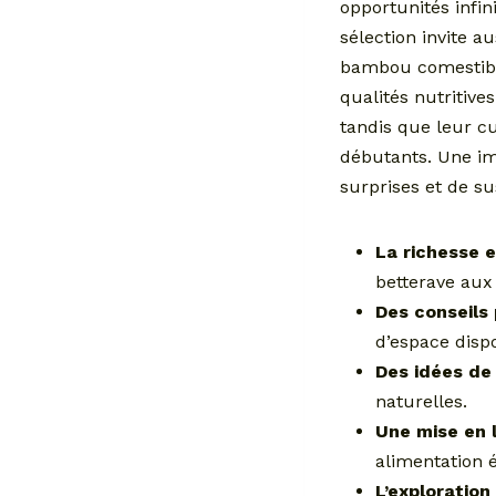
opportunités infin
sélection invite 
bambou comestible
qualités nutritive
tandis que leur c
débutants. Une im
surprises et de su
La richesse 
betterave aux
Des conseils 
d’espace dispo
Des idées de 
naturelles.
Une mise en l
alimentation é
L’exploratio