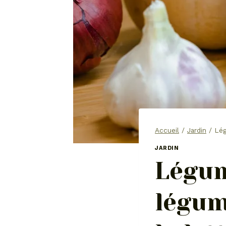
Accueil
/
Jardin
/
Lég
JARDIN
Légum
légum