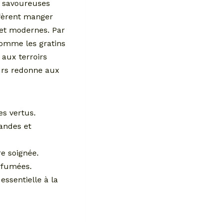
s savoureuses
éfèrent manger
 et modernes. Par
 comme les gratins
 aux terroirs
urs redonne aux
es vertus.
andes et
e soignée.
arfumées.
ssentielle à la