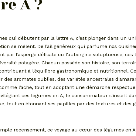
tre A ?
es qui débutent par la lettre A, c’est plonger dans un uni
tion se mêlent. De l’ail généreux qui parfume nos cuisine
nt par l’asperge délicate ou l’aubergine voluptueuse, ces
diversité potagère. Chacun possède son histoire, son terroi
contribuant à l’équilibre gastronomique et nutritionnel. Ce
ir des aromates oubliés, des variétés ancestrales d’amara
s comme l’ache, tout en adoptant une démarche respectu
rivilégiant ces légumes en A, le consommateur s’inscrit 
ue, tout en étonnant ses papilles par des textures et des 
imple recensement, ce voyage au cœur des légumes en A 