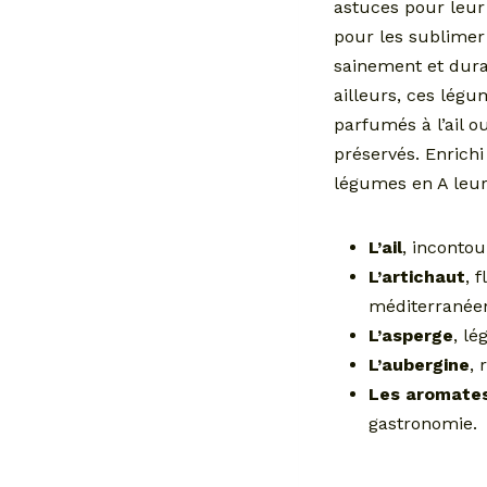
astuces pour leur
pour les sublimer 
sainement et dura
ailleurs, ces légu
parfumés à l’ail o
préservés. Enrich
légumes en A leur
L’ail
, inconto
L’artichaut
, 
méditerranée
L’asperge
, l
L’aubergine
, 
Les aromate
gastronomie.