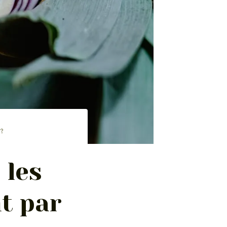
 ?
 les
t par