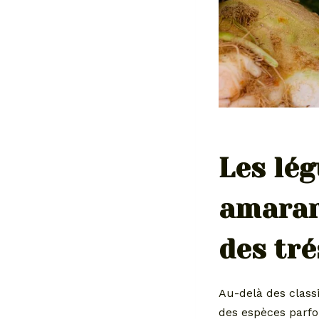
Les lé
amarant
des tr
Au-delà des class
des espèces parfo