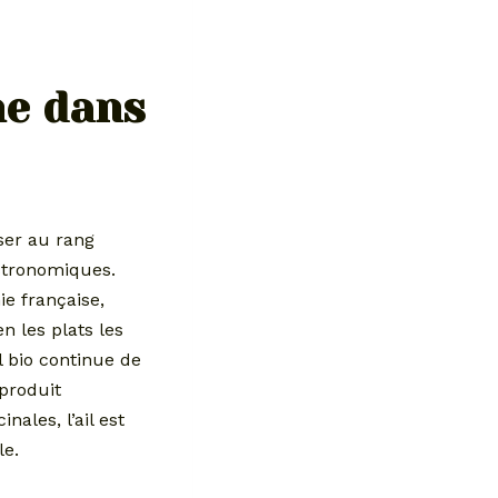
ne dans
ser au rang
astronomiques.
ie française,
 les plats les
l bio continue de
 produit
ales, l’ail est
le.