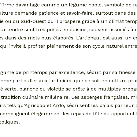
 s’affirme davantage comme un légume noble, symbole de r
culture demande patience et savoir-faire, surtout dans de
 ou du Sud-Ouest où il prospère grâce à un climat tempé
r tendre sont très prisés en cuisine, souvent associés à u
rés dans des mets plus élaborés. L’artichaut est aussi un 
ui invite à profiter pleinement de son cycle naturel entre 
légume de printemps par excellence, séduit par sa finesse
hme particulier aux jardiniers, que ce soit en culture pro
é verte, blanche ou violette se prête à de multiples prépa
radition culinaire millénaire. Les asperges françaises, m
s tels qu’Agricoop et Ardo, séduisent les palais par leur q
accompagnent élégamment les repas de fête ou apportent l
oliques.