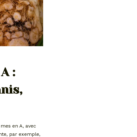
A :
nis,
umes en A, avec
nte, par exemple,