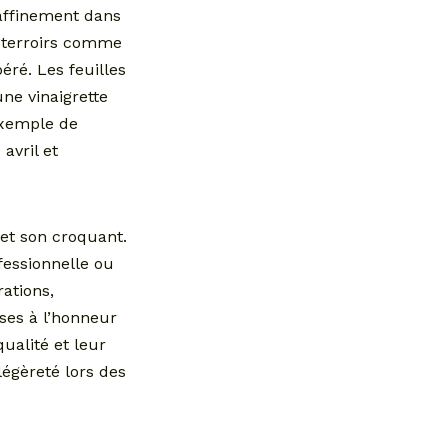
affinement dans
s terroirs comme
ré. Les feuilles
ne vinaigrette
exemple de
avril et
 et son croquant.
fessionnelle ou
rations,
ises à l’honneur
ualité et leur
égèreté lors des