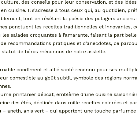
 culture, des conseils pour leur conservation, et des idée
en cuisine. Il s’adresse à tous ceux qui, au quotidien, pr
blement, tout en révélant la poésie des potagers anciens
mes ponctuent les recettes traditionnelles et innovantes,
u les salades croquantes à l’amarante, faisant la part belle
i de recommandations pratiques et d’anecdotes, ce parco
 statut de héros méconnus de notre assiette.
urnable condiment et allié santé reconnu pour ses multipl
fleur comestible au goût subtil, symbole des régions norm
nnes.
égume printanier délicat, emblème d’une cuisine saisonnièr
reine des étés, déclinée dans mille recettes colorées et p
s
– aneth, anis vert – qui apportent une touche parfumée e