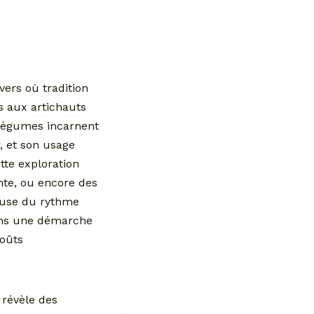
vers où tradition
s aux artichauts
 légumes incarnent
r, et son usage
tte exploration
nte, ou encore des
euse du rythme
dans une démarche
goûts
révèle des