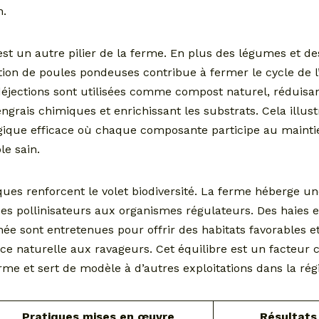
n.
 est un autre pilier de la ferme. En plus des légumes et des
tion de poules pondeuses contribue à fermer le cycle de 
déjections sont utilisées comme compost naturel, réduisant
grais chimiques et enrichissant les substrats. Cela illus
gique efficace où chaque composante participe au mainti
le sain.
ques renforcent le volet biodiversité. La ferme héberge un
des pollinisateurs aux organismes régulateurs. Des haies 
ée sont entretenues pour offrir des habitats favorables e
ce naturelle aux ravageurs. Cet équilibre est un facteur c
rme et sert de modèle à d’autres exploitations dans la rég
Pratiques mises en œuvre
Résultats