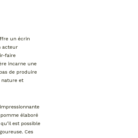
ffre un écrin
 acteur
r-faire
ère incarne une
 pas de produire
 nature et
é impressionnante
e pomme élaboré
u’il est possible
rigoureuse. Ces