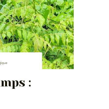
gique
mps :