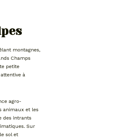
lpes
mêlant montagnes,
Grands Champs
te petite
attentive à
nce agro-
es animaux et les
e des intrants
climatiques. Sur
e sol et