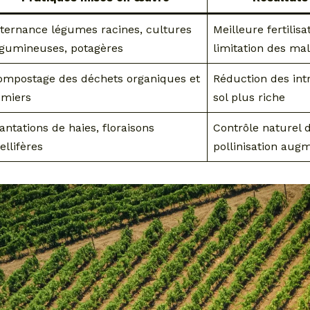
lternance légumes racines, cultures
Meilleure fertilisa
égumineuses, potagères
limitation des ma
ompostage des déchets organiques et
Réduction des int
umiers
sol plus riche
antations de haies, floraisons
Contrôle naturel 
llifères
pollinisation aug