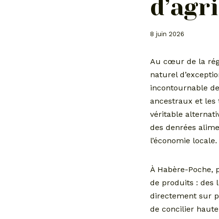
d’agr
8 juin 2026
Au cœur de la rég
naturel d’except
incontournable de 
ancestraux et les
véritable alternat
des denrées alimen
l’économie locale.
À Habère-Poche, pe
de produits : de
directement sur pl
de concilier haute