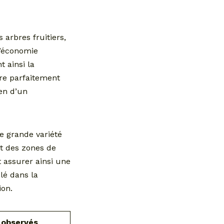
 arbres fruitiers,
l’économie
 ainsi la
tre parfaitement
en d’un
e grande variété
et des zones de
t assurer ainsi une
lé dans la
ion.
 observés