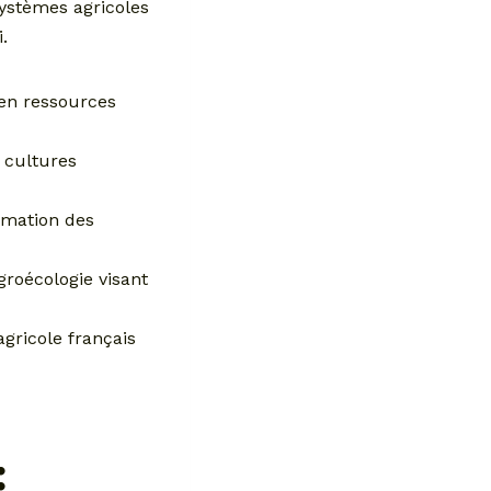
systèmes agricoles
.
 en ressources
s cultures
rmation des
groécologie visant
gricole français
: