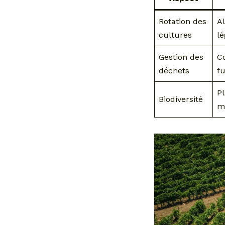
Rotation des
A
cultures
l
Gestion des
C
déchets
f
Pl
Biodiversité
me