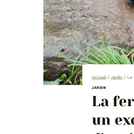
Accueil
/
Jardin
/
La 
JARDIN
La fe
un ex