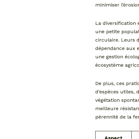
minimiser l’érosio
La diversification
une petite popula
circulaire. Leurs 
dépendance aux en
une gestion écolo
écosystème agrico
De plus, ces prati
d’espèces utiles, 
végétation spontan
meilleure résistan
pérennité de la fe
Aspect