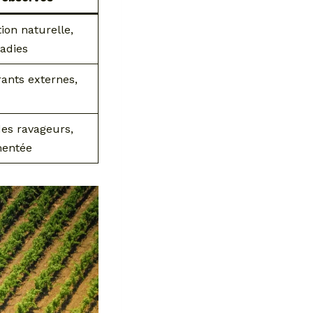
tion naturelle,
ladies
rants externes,
des ravageurs,
mentée